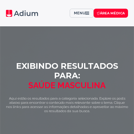
MENU
ÁREA MÉDICA
EXIBINDO RESULTADOS
PARA:
SAÚDE MASCULINA
Aqui estão os resultados para a categoria selecionada. Explore os posts
abaixo para encontrar o conteúdo mais relevante sobre o tema. Clique
nos links para acessar as informações detalhadas e aproveitar ao máximo
os resultados da sua busca.