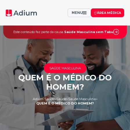
MENU
ÁREA MÉDICA
Este conteúdo faz parte da causa
Saúde Masculina sem Tabu
SAÚDE MASCULINA
QUEM É O MÉDICO DO
HOMEM?
Adium Saúde
Saúde
Saúde Masculina
>
>
>
QUEM É O MÉDICO DO HOMEM?