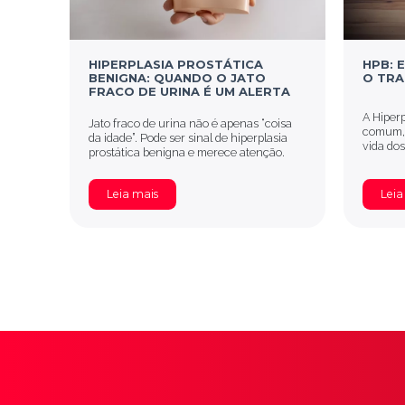
HIPERPLASIA PROSTÁTICA
HPB: 
BENIGNA: QUANDO O JATO
O TR
FRACO DE URINA É UM ALERTA
A Hiperp
Jato fraco de urina não é apenas “coisa
comum, 
da idade”. Pode ser sinal de hiperplasia
vida do
prostática benigna e merece atenção.
Leia mais
Leia