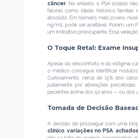
câncer
. No entanto, o PSA isolado não
fatores como idade, histórico familiar
absoluto. Em homens mais jovens, nívei
ng/mL pode ser aceitável. Porém, um P
um indicativo preocupante. Essa variaçã
O Toque Retal: Exame Insup
Apesar do desconforto e do estigma cult
o médico consegue identificar nódulos
Curiosamente, cerca de 15% dos caso
justamente por alterações percebidas
pacientes acima dos 50 anos — ou dos 45, 
Tomada de Decisão Basea
A decisão de prosseguir com uma bióp
clínico
variações no PSA
achados
,
,
não se trata de exames concorrentes, 