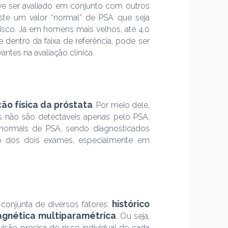
deve ser avaliado em conjunto com outros
xiste um valor “normal” de PSA que seja
isco. Já em homens mais velhos, até 4,0
entro da faixa de referência, pode ser
ntes na avaliação clínica.
ão física da próstata
. Por meio dele,
s não são detectáveis apenas pelo PSA.
normais de PSA, sendo diagnosticados
ção dos dois exames, especialmente em
histórico
onjunta de diversos fatores:
agnética multiparamétrica
. Ou seja,
ão precisa do risco individual de cada