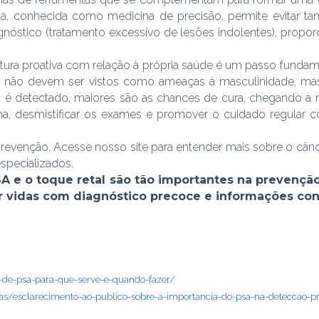
a, conhecida como medicina de precisão, permite evitar t
nóstico (tratamento excessivo de lesões indolentes), prop
tura proativa com relação à própria saúde é um passo fundam
não devem ser vistos como ameaças à masculinidade, mas
é detectado, maiores são as chances de cura, chegando a ma
ema, desmistificar os exames e promover o cuidado regular 
evenção. Acesse nosso site para entender mais sobre o cânc
specializados.
 e o toque retal são tão importantes na prevençã
vidas com diagnóstico precoce e informações conf
e-de-psa-para-que-serve-e-quando-fazer/
cias/esclarecimento-ao-publico-sobre-a-importancia-do-psa-na-deteccao-p