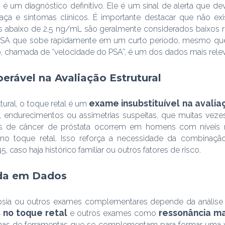
 é um diagnóstico definitivo. Ele é um sinal de alerta que 
, raça e sintomas clínicos. É importante destacar que não e
s abaixo de 2,5 ng/mL são geralmente considerados baixos r
SA que sobe rapidamente em um curto período, mesmo que d
o, chamada de “velocidade do PSA”, é um dos dados mais releva
erável na Avaliação Estrutural
exame insubstituível na avaliaç
ural, o toque retal é um
, endurecimentos ou assimetrias suspeitas, que muitas veze
s de câncer de próstata ocorrem em homens com níveis 
 no toque retal. Isso reforça a necessidade da combina
caso haja histórico familiar ou outros fatores de risco.
da em Dados
sia ou outros exames complementares depende da análise c
 no toque retal
ressonância m
e outros exames como
mas de ferramentas que se complementam para formar uma vis