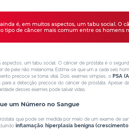
nda é, em muitos aspectos, um tabu social. O câ
o tipo de câncer mais comum entre os homens no
aspectos, um tabu social. O câncer de próstata é o segun
cer de pele não melanoma. Estima-se que um a cada seis ho
PSA (A
mento precoce se torna vital. Dois exames simples, o
is para a detecção precoce do câncer de próstata. Apesar da
idade desses exames pode salvar vidas.
que um Número no Sangue
próstata que pode ser medida por meio de um exame de san
inflamação
hiperplasia benigna (crescimento
ncluindo
,