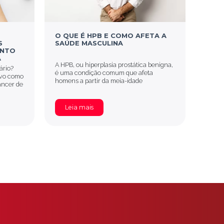
O QUE É HPB E COMO AFETA A
O QU
S
SAÚDE MASCULINA
PRÓS
ENTO
DES
A
A HPB, ou hiperplasia prostática benigna,
ário?
O cânc
é uma condição comum que afeta
ivo como
cânce
homens a partir da meia-idade
âncer de
especi
Leia mais
Le