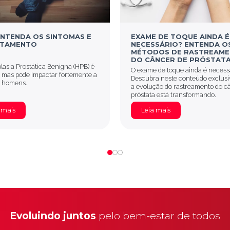
ENTENDA OS SINTOMAS E
EXAME DE TOQUE AINDA É
ATAMENTO
NECESSÁRIO? ENTENDA O
MÉTODOS DE RASTREAM
DO CÂNCER DE PRÓSTAT
lasia Prostática Benigna (HPB) é
O exame de toque ainda é necess
mas pode impactar fortemente a
Descubra neste conteúdo exclus
s homens.
a evolução do rastreamento do c
próstata está transformando.
 mais
Leia mais
Evoluindo juntos
pelo bem-estar de todos