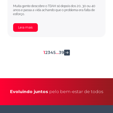
Muita gente descobre o TDAH só depois dos 20, 30 ou 40
anos e passa a vida achando que o problema era falta de
esforço.
Leia mais
1
2
3
4
5
…
39
Evoluindo juntos
pelo bem-estar de todos