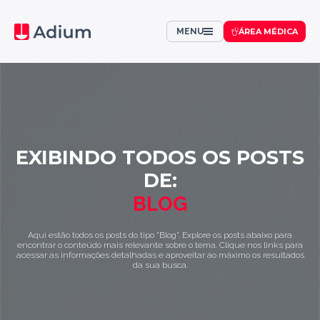
MENU
ÁREA MÉDICA
EXIBINDO TODOS OS POSTS
DE:
BLOG
Aqui estão todos os posts do tipo "Blog". Explore os posts abaixo para
encontrar o conteúdo mais relevante sobre o tema. Clique nos links para
acessar as informações detalhadas e aproveitar ao máximo os resultados
da sua busca.