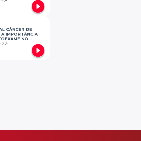
AL CÂNCER DE
 A IMPORTÂNCIA
TOEXAME NO
ÓSTICO DO CÂNCER
:
12:21
MA