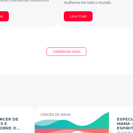
tando milhões de mulheres a
mulheres em todo o mundo.
is
Leia mais
CARREGAR MAIS
CÂNCER DE MAMA
ÂNCER DE
ESPECI
S E
MAMA –
OBRE O
ESPIRI
MAMA
Duração