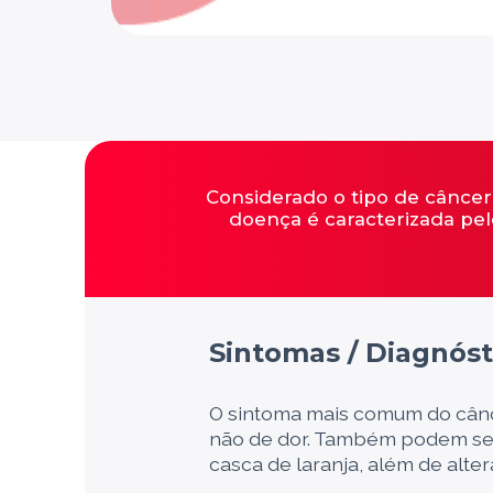
Considerado o tipo de cânc
doença é caracterizada pe
Sintomas / Diagnóst
O sintoma mais comum do cânc
não de dor. Também podem ser 
casca de laranja, além de alt