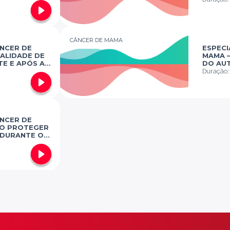
CÂNCER DE MAMA
ÂNCER DE
ESPECI
UALIDADE DE
MAMA –
TE E APÓS A
DO AU
PIA
DIAGN
Duração
DE MA
ÂNCER DE
MO PROTEGER
 DURANTE O
O
O