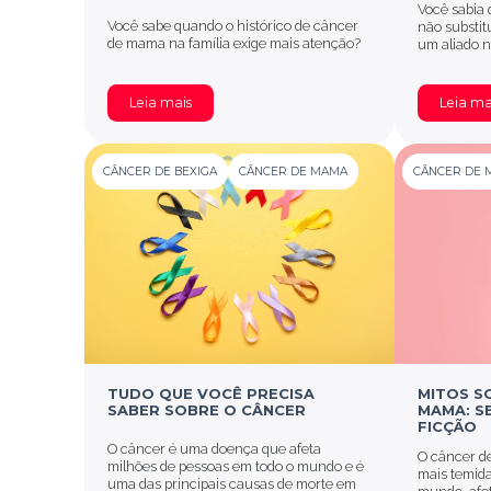
Você sabia
Você sabe quando o histórico de câncer
não substit
de mama na família exige mais atenção?
um aliado n
Leia mais
Leia ma
CÂNCER DE BEXIGA
CÂNCER DE MAMA
CÂNCER DE 
TUDO QUE VOCÊ PRECISA
MITOS S
SABER SOBRE O CÂNCER
MAMA: S
FICÇÃO
O câncer é uma doença que afeta
O câncer d
milhões de pessoas em todo o mundo e é
mais temida
uma das principais causas de morte em