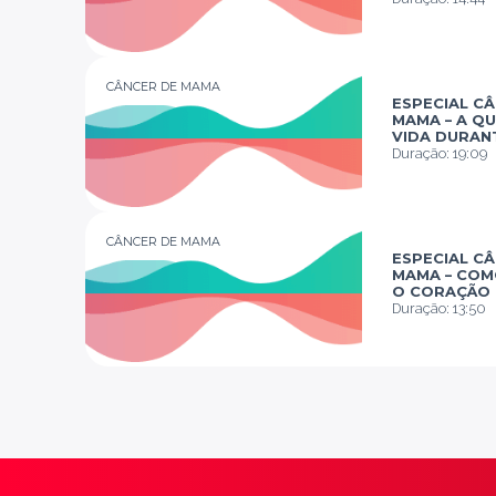
CÂNCER DE MAMA
ESPECIAL C
MAMA – A Q
VIDA DURAN
QUIMIOTERA
Duração:
19:09
CÂNCER DE MAMA
ESPECIAL C
MAMA – CO
O CORAÇÃO
TRATAMENT
Duração:
13:50
ONCOLÓGIC