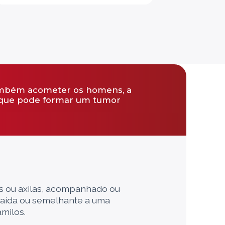
CÂNCER DE MAMA: QUAIS AS PRINCIPAIS
CAUSAS
TUDO QUE VOCÊ PRECISA SABER SOBRE
O CÂNCER
ambém acometer os homens, a
, que pode formar um tumor
CÂNCER DE MAMA: A IMPORTÂNCIA DA
MAMOGRAFIA NO DIAGNÓSTICO
ESPECIAL CÂNCER DE MAMA – O CÂNCER
E A ESPIRITUALIDADE
QUAIS OS PRIMEIROS SINAIS DO
CÂNCER DE MAMA
s ou axilas, acompanhado ou
raída ou semelhante a uma
milos.