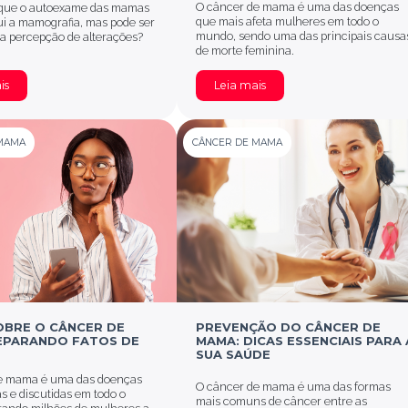
O câncer de mama é uma das doenças
 que o autoexame das mamas
que mais afeta mulheres em todo o
ui a mamografia, mas pode ser
mundo, sendo uma das principais causa
a percepção de alterações?
de morte feminina.
is
Leia mais
MAMA
CÂNCER DE MAMA
OBRE O CÂNCER DE
PREVENÇÃO DO CÂNCER DE
EPARANDO FATOS DE
MAMA: DICAS ESSENCIAIS PARA 
SUA SAÚDE
e mama é uma das doenças
O câncer de mama é uma das formas
s e discutidas em todo o
mais comuns de câncer entre as