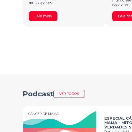
mundo, afe
muitos países.
cada ano.
Leia mais
Leia ma
Podcast
VER TODOS
CÂNCER DE MAMA
ESPECIAL C
MAMA – MITO
VERDADES S
CÂNCER DE 
Duração:
14:44