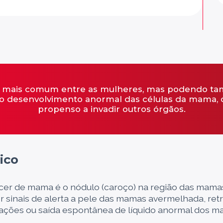
er mais comum entre as mulheres, mas podendo t
lo desenvolvimento anormal das células da mama
propenso a invadir outros órgãos.
ico
er de mama é o nódulo (caroço) na região das mama
sinais de alerta a pele das mamas avermelhada, ret
erações ou saída espontânea de líquido anormal dos ma