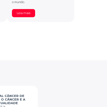
o mundo.
Leia mais
AL CÂNCER DE
 O CÂNCER E A
TUALIDADE
:
8:31