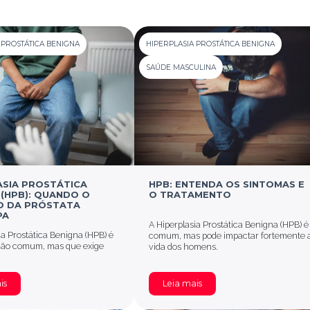
 PROSTÁTICA BENIGNA
HIPERPLASIA PROSTÁTICA BENIGNA
SAÚDE MASCULINA
ASIA PROSTÁTICA
HPB: ENTENDA OS SINTOMAS E
 (HPB): QUANDO O
O TRATAMENTO
 DA PRÓSTATA
PA
A Hiperplasia Prostática Benigna (HPB) é
ia Prostática Benigna (HPB) é
comum, mas pode impactar fortemente 
ão comum, mas que exige
vida dos homens.
is
Leia mais