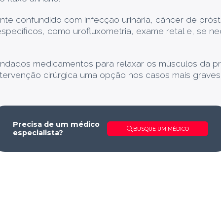
nte confundido com infecção urinária, câncer de prósta
específicos, como urofluxometria, exame retal e, se ne
ndados medicamentos para relaxar os músculos da pr
ntervenção cirúrgica uma opção nos casos mais graves
Precisa de um médico
BUSQUE UM MÉDICO
especialista?