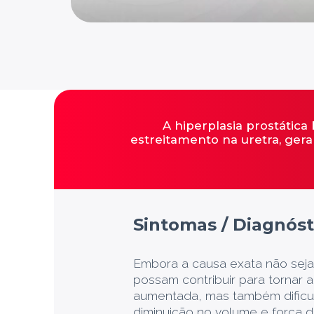
A hiperplasia prostátic
estreitamento na uretra, ger
Sintomas / Diagnóst
Embora a causa exata não seja
possam contribuir para tornar
aumentada, mas também dificul
diminuição no volume e força do