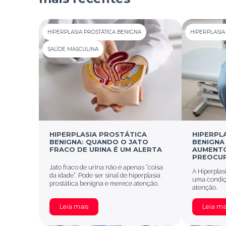
HIPERPLASIA PROSTÁTICA BENIGNA
HIPERPLASIA
SAÚDE MASCULINA
HIPERPLASIA PROSTÁTICA
HIPERPL
BENIGNA: QUANDO O JATO
BENIGNA
FRACO DE URINA É UM ALERTA
AUMENTO
PREOCU
Jato fraco de urina não é apenas “coisa
A Hiperplas
da idade”. Pode ser sinal de hiperplasia
uma condiç
prostática benigna e merece atenção.
atenção.
Leia mais
Leia ma