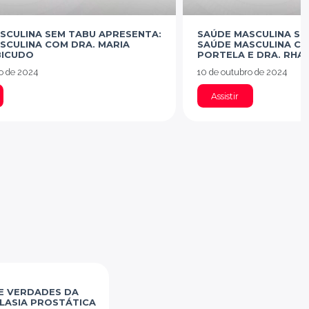
SCULINA SEM TABU APRESENTA:
SAÚDE MASCULINA SE
SCULINA COM DRA. MARIA
SAÚDE MASCULINA COM
BICUDO
PORTELA E DRA. RHAN
o de 2024
10 de outubro de 2024
Assistir
E VERDADES DA
LASIA PROSTÁTICA