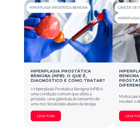
HIPERPLASIA PROSTÁTICA BENIGNA
CÂNCER DE 
HIPERPLASIA
HIPERPLASIA PROSTÁTICA
HIPERPL
BENIGNA (HPB): O QUE É,
BENIGNA 
DIAGNÓSTICO E COMO TRATAR?
PRÓSTAT
DIFEREN
A Hiperplasia Prostática Benigna (HPB) é
uma condição comum que afeta a
Muitos paci
próstata, uma glândula do tamanho de
receber o d
uma noz localizada abaixo da bexiga
Leia mais
Leia ma