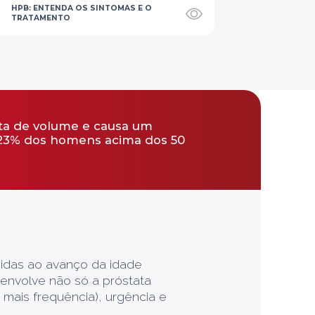
HPB: ENTENDA OS SINTOMAS E O
TRATAMENTO
VAMOS FALAR DE HIPERPLASIA
PROSTÁTICA BENIGNA?
HPB SOB CONTROLE. VIDA COM
QUALIDADE.
nta de volume e causa um
e 23% dos homens acima dos 50
VOCÊ SABE O QUE É HIPERPLASIA
PROSTÁTICA BENIGNA (HPB)?
O QUE É HPB E COMO AFETA A SAÚDE
MASCULINA
INFECÇÃO URINÁRIA: O QUE É E COMO
EVITAR?
idas ao avanço da idade
envolve não só a próstata
mais frequência), urgência e