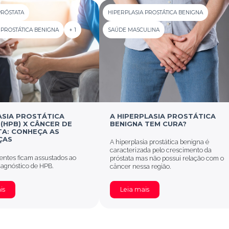
PRÓSTATA
HIPERPLASIA PROSTÁTICA BENIGNA
 PROSTÁTICA BENIGNA
+ 1
SAÚDE MASCULINA
ASIA PROSTÁTICA
A HIPERPLASIA PROSTÁTICA
(HPB) X CÂNCER DE
BENIGNA TEM CURA?
A: CONHEÇA AS
ÇAS
A hiperplasia prostática benigna é
caracterizada pelo crescimento da
entes ficam assustados ao
próstata mas não possui relação com o
iagnóstico de HPB.
câncer nessa região.
is
Leia mais