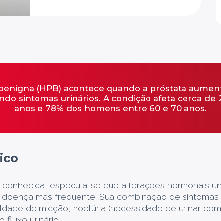
a benigna (HPB) acontece quando a próstata aume
ando sintomas urinários. A condição afeta cerca d
anos e 78% dos homens entre 60 e 70 anos.
ico
 conhecida, especula-se que alterações hormonais un
 a doença mas frequente. Sua combinação de sintomas 
dade de micção, noctúria (necessidade de urinar com 
 fluxo urinário.