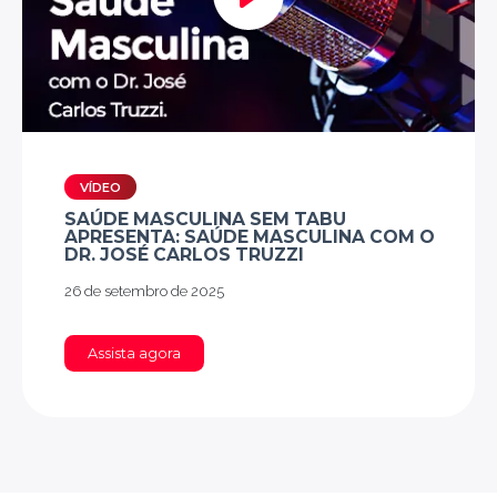
DOS TESTÍCULOS
HPB: ENTENDA OS SINTOMAS E O
TRATAMENTO
ANTICONCEPCIONAL MASCULINO: TUDO
QUE VOCÊ PRECISA SABER
VÍDEO
MITOS E VERDADES DA HIPERPLASIA
SAÚDE MASCULINA SEM TABU
PROSTÁTICA BENIGNA
APRESENTA: SAÚDE MASCULINA COM O
DR. JOSÉ CARLOS TRUZZI
26 de setembro de 2025
Assista agora