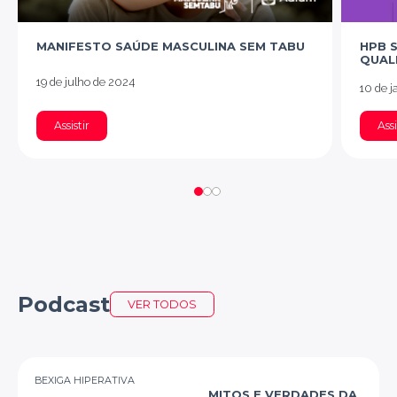
MANIFESTO SAÚDE MASCULINA SEM TABU
HPB 
QUAL
19 de julho de 2024
10 de j
Assistir
Assi
Podcast
VER TODOS
BEXIGA HIPERATIVA
MITOS E VERDADES DA