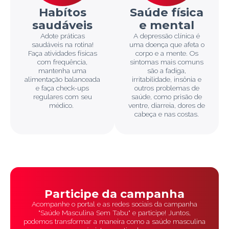
Habítos
Saúde física
saudáveis
e mental
Adote práticas
A depressão clínica é
saudáveis na rotina!
uma doença que afeta o
Faça atividades físicas
corpo e a mente. Os
com frequência,
sintomas mais comuns
mantenha uma
são a fadiga,
alimentação balanceada
irritabilidade, insônia e
e faça check-ups
outros problemas de
regulares com seu
saúde, como prisão de
médico.
ventre, diarreia, dores de
cabeça e nas costas.
Participe da campanha
Acompanhe o portal e as redes sociais da campanha
"Saúde Masculina Sem Tabu" e participe! Juntos,
podemos transformar a maneira como a saúde masculina