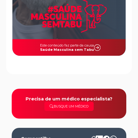
Este conteúdo faz parte da causa
Saúde Masculina sem Tabu
Precisa de um médico especialista?
BUSQUE UM MÉDICO