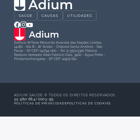
SAÚDE
CAUSAS
UTILIDADES
Edifício WTorre Morumbi Avenida das Nações Unidas,
14.261 - Ala B - 16° Andar - Chácara Santo Antônio - São
Paulo - SP CEP: 04794-000 – Tel: 11 5501.5320 Fábrica:
Rodovia Vereador Abel Fabrício Dias, 3400 - Água Preta -
Pindamonhangaba - SP CEP: 12403-610
ADIUM SAÚDE © TODOS OS DIREITOS RESERVADOS
55.980.684/0003-99
POLÍTICAS DE PRIVACIDADE
POLÍTICAS DE COOKIES