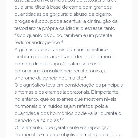
associada a níveis mais altos de testosterona do
que uma dieta à base de carne com grandes
quantidades de gordura; o abuso de cigarro,
drogas e álcool pode acentuar a diminuição da
testosterona própria da idade; o estresse, tanto
físico quanto psíquico, também é um potente
4
redutor androgênico.
Algumas doenças, mais comuns na velhice,
também podem acentuar o declínio hormonal,
como o diabetes tipo 2, a aterosclerose
coronariana, a insuficiência renal crônica, a
4
síndrome da apneia noturna etc.
O diagnóstico leva em consideração os principais
sintomas e os exames laboratoriais. É importante,
no entanto, que os exames que mostrem níveis
hormonais diminuídos sejam refeitos, pois a
quantidade dos hormônios pode variar durante o
1,2
período de 24 horas.
O tratamento, que geralmente é a reposição
hormonal, tem como objetivo a melhora da libido