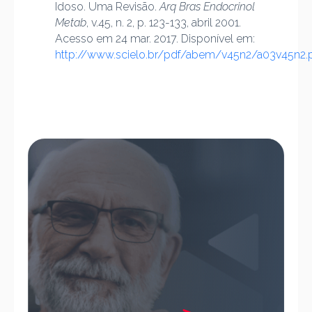
Idoso. Uma Revisão.
Arq Bras Endocrinol
Metab
, v.45, n. 2, p. 123-133, abril 2001.
Acesso em 24 mar. 2017. Disponível em:
http://www.scielo.br/pdf/abem/v45n2/a03v45n2.