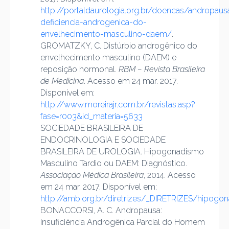
http://portaldaurologia.org.br/doencas/andropaus
deficiencia-androgenica-do-
envelhecimento-masculino-daem/
.
GROMATZKY, C. Distúrbio androgênico do
envelhecimento masculino (DAEM) e
reposição hormonal
. RBM – Revista Brasileira
de Medicina
. Acesso em 24 mar. 2017.
Disponível em:
http://www.moreirajr.com.br/revistas.asp?
fase=r003&id_materia=5633
SOCIEDADE BRASILEIRA DE
ENDOCRINOLOGIA E SOCIEDADE
BRASILEIRA DE UROLOGIA. Hipogonadismo
Masculino Tardio ou DAEM: Diagnóstico.
Associação Médica Brasileira
, 2014. Acesso
em 24 mar. 2017. Disponível em:
http://amb.org.br/diretrizes/_DIRETRIZES/hipog
BONACCORSI, A. C. Andropausa:
Insuficiência Androgênica Parcial do Homem