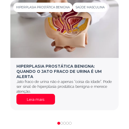
HIPERPLASIA PROSTÁTICA BENIGNA
SAÚDE MASCULINA
H
HIPERPLASIA PROSTÁTICA BENIGNA:
QUANDO O JATO FRACO DE URINA É UM
ALERTA
Jato fraco de urina não é apenas “coisa da idade”. Pode
ser sinal de hiperplasia prostática benigna e merece
atenção.
Leia mais