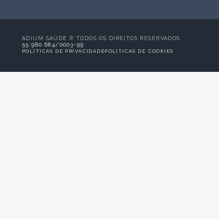
ADIUM SAÚDE © TODOS OS DIREITOS RESERVADOS
55.980.684/0003-99
POLÍTICAS DE PRIVACIDADE
POLÍTICAS DE COOKIES