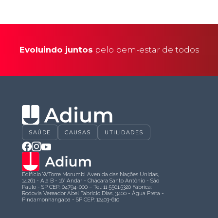
Evoluindo juntos
pelo bem-estar de todos
SAÚDE
CAUSAS
UTILIDADES
Edifício WTorre Morumbi Avenida das Nações Unidas,
14.261 - Ala B - 16° Andar - Chácara Santo Antônio - São
Paulo - SP CEP: 04794-000 – Tel: 11 5501.5320 Fábrica:
Rodovia Vereador Abel Fabrício Dias, 3400 - Água Preta -
Pindamonhangaba - SP CEP: 12403-610