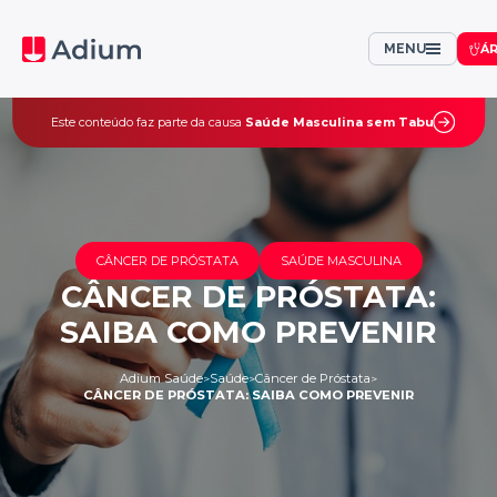
MENU
Á
Este conteúdo faz parte da causa
Saúde Masculina sem Tabu
CÂNCER DE PRÓSTATA
SAÚDE MASCULINA
CÂNCER DE PRÓSTATA:
SAIBA COMO PREVENIR
Adium Saúde
Saúde
Câncer de Próstata
>
>
>
CÂNCER DE PRÓSTATA: SAIBA COMO PREVENIR