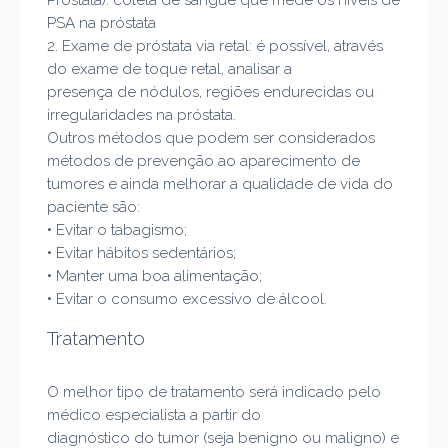
Próstata): coleta de sangue que mede os níveis de
PSA na próstata
2. Exame de próstata via retal: é possível, através
do exa
me de toque retal, analisar a
presença de nódulos, regiões endurecidas ou
irregularidades na próstata.
Outros métodos que podem ser considerados
métodos de prevenção ao aparecimento de
tumores e ainda melhorar a qualidade de vida do
paciente são:
•
Evita
r o tabagismo;
•
Evitar hábitos sedentários;
•
Manter uma boa alimentação;
•
Evitar o consumo excessivo de álcool.
Tratamento
O melhor tipo de tratamento será indicado pelo
médico especialista a partir do
diagnóstico do tumor (seja benigno ou maligno)
e