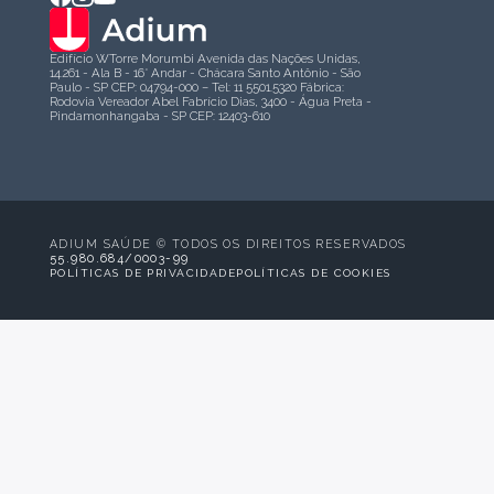
Edifício WTorre Morumbi Avenida das Nações Unidas,
14.261 - Ala B - 16° Andar - Chácara Santo Antônio - São
Paulo - SP CEP: 04794-000 – Tel: 11 5501.5320 Fábrica:
Rodovia Vereador Abel Fabrício Dias, 3400 - Água Preta -
Pindamonhangaba - SP CEP: 12403-610
ADIUM SAÚDE © TODOS OS DIREITOS RESERVADOS
55.980.684/0003-99
POLÍTICAS DE PRIVACIDADE
POLÍTICAS DE COOKIES