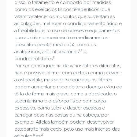
disso, o tratamento é composto por medidas
como os exercícios físicos terapêuticos (que
visam fortalecer os músculos que sustentam as
articulações, melhorar o condicionamento físico e
a flexibilidade), o uso de órteses e equipamentos
que auxiliam o movimento e medicamentos
prescritos pelo(a) médico(a), como os
1,2
analgésicos, anti-inflamatórios
e
2
condroprotetores
.
Por ser consequência de vários fatores diferentes,
não é possível afirmar com certeza como prevenir
a osteoartrite, mas sabe-se que alguns fatores
podem aumentar o risco de ter a doença e/ou de
tê-la de forma mais grave, como a obesidade, o
sedentarismo e o esforço físico com carga
excessiva, como subir e descer escadas e
carregar peso nas costas ou na cabeça, por
exemplo. Atletas também podem desenvolver
osteoartrite mais cedo, pelo uso mais intenso das
2
articulações.