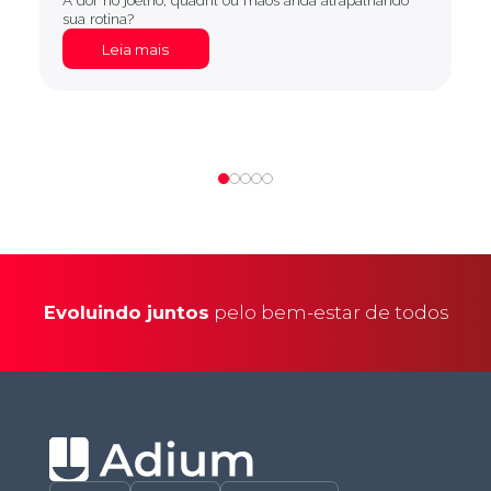
A dor no joelho, quadril ou mãos anda atrapalhando
sua rotina?
Leia mais
Evoluindo juntos
pelo bem-estar de todos