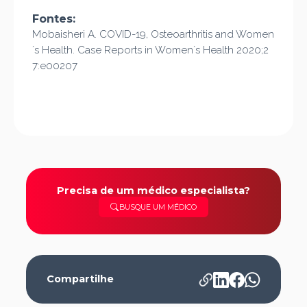
Fontes:
Mobaisheri
A. COVID-19, Osteoarthritis and Women
´s Health.
Case
Reports
in
Women´s
Health 2020;2
7:e00207
Precisa de um médico especialista?
BUSQUE UM MÉDICO
Compartilhe