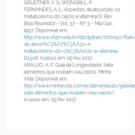
GRÜDTNER, V. S.; WEINGRILL, P.
FERNANDES, A. L. Aspectos da absorção no
metabolismo do cálcio e vitamina D.
Rev
Bras Reumatol
– Vol. 37 – Nº 3 – Mai/Jun,
1997. Disponível em:
http://www.ufvjm.edu.br/disciplinas/dcb050/file
da-absor%C3%A7%C3%A3o-e-
metabolismo-do-c%C3%A1lcio-e-vitamina-
D2.pdf
. Acesso em: 09 fev. 2017.
ARAÚJO, A. P. Guia da Longevidade: Sete
alimentos que roubam seu cálcio. Minha
Vida. Disponível em:
http://www.minhavida.com.br/alimentacao/galeria
sete-alimentos-que-roubam-seu-calcio/
.
Acesso em: 09 fev. 2017.