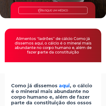
BUSQUE UM MÉDICO
Alimentos “ladrões” de cálcio Como já
dissemos aqui, o cálcio é o mineral mais
abundante no corpo humano e, além de
fazer parte da constituição
Como já dissemos
aqui
, o cálcio
é o mineral mais abundante no
corpo humano e, além de fazer
parte da constituição dos ossos