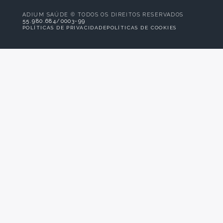
ADIUM SAÚDE © TODOS OS DIREITOS RESERVADOS
55.980.684/0003-99
POLÍTICAS DE PRIVACIDADE
POLÍTICAS DE COOKIES