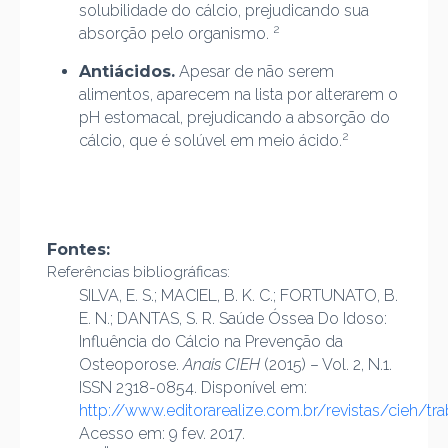
solubilidade do cálcio, prejudicando sua
2
absorção pelo organismo.
Antiácidos.
Apesar de não serem
alimentos, aparecem na lista por alterarem o
pH estomacal, prejudicando a absorção do
2
cálcio, que é solúvel em meio ácido.
Fontes:
Referências bibliográficas:
SILVA, E. S.; MACIEL, B. K. C.; FORTUNATO, B.
E. N.; DANTAS, S. R. Saúde Óssea Do Idoso:
Influência do Cálcio na Prevenção da
Osteoporose.
Anais CIEH
(2015) – Vol. 2, N.1.
ISSN 2318-0854. Disponível em:
http://www.editorarealize.com.br/revistas/cie
Acesso em: 9 fev. 2017.