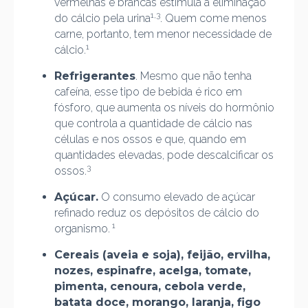
vermelhas e brancas estimula a eliminação
1,3
do cálcio pela urina
. Quem come menos
carne, portanto, tem menor necessidade de
1
cálcio.
Refrigerantes
. Mesmo que não tenha
cafeína, esse tipo de bebida é rico em
fósforo, que aumenta os níveis do hormônio
que controla a quantidade de cálcio nas
células e nos ossos e que, quando em
quantidades elevadas, pode descalcificar os
3
ossos.
Açúcar.
O consumo elevado de açúcar
refinado reduz os depósitos de cálcio do
1
organismo.
Cereais (aveia e soja), feijão, ervilha,
nozes, espinafre, acelga, tomate,
pimenta, cenoura, cebola verde,
batata doce, morango, laranja, figo