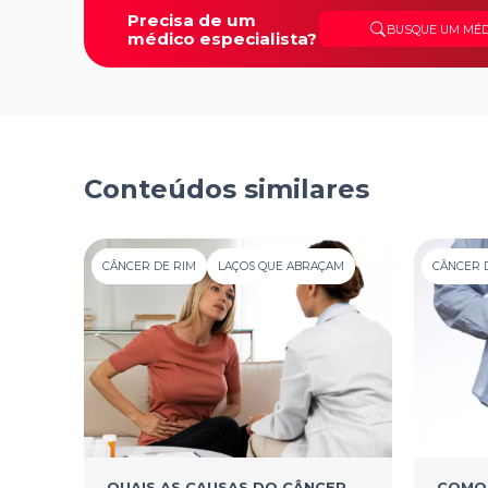
Precisa de um
BUSQUE UM MÉD
médico especialista?
Conteúdos similares
CÂNCER DE RIM
LAÇOS QUE ABRAÇAM
CÂNCER 
QUAIS AS CAUSAS DO CÂNCER
COMO 