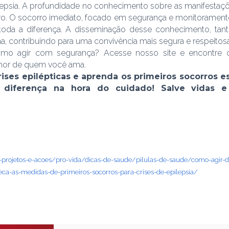
psia. A profundidade no conhecimento sobre as manifestações cl
ro. O socorro imediato, focado em segurança e monitoramento
da a diferença. A disseminação desse conhecimento, tanto 
gma, contribuindo para uma convivência mais segura e respeit
omo agir com segurança? Acesse nosso site e encontre c
lhor de quem você ama.
rises epilépticas e aprenda os primeiros socorros e
a diferença na hora do cuidado! Salve vidas e
s-projetos-e-acoes/pro-vida/dicas-de-saude/pilulas-de-saude/como-agir-d
ca-as-medidas-de-primeiros-socorros-para-crises-de-epilepsia/