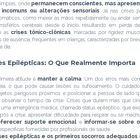
permanecem conscientes, mas apresen
simples, onde
incomuns ou alterações sensoriais
. Já nas crises 
áticos, como mexer as mãos repetidamente ou andar sem di
sférios cerebrais desde o início, resultando em perda d
crises tônico-clônicas
ão as
, marcadas por rigidez muscu
de ausência, frequentes em crianças, caracterizadas por brev
a dia.
es Epilépticas: O Que Realmente Importa
manter a calma
rimeira atitude é
. Um dos erros mais co
ela, o que pode causar lesões ou sufocamento. O cuidad
objetos perigosos próximos e posicionar a pessoa de lado (p
al observar o tempo da crise. Crises que duram mais que c
uma emergência médica, chamada status epiléptico, que exi
pós a crise, apresentar dificuldade para respirar ou se mach
oferecer suporte emocional
informar-se sobre o
e
específicas fornecidas por profissionais de saúde.
ises epilépticas e os primeiros socorros adequados
é