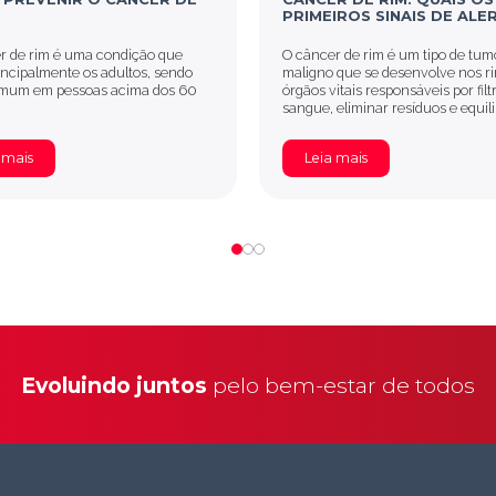
PRIMEIROS SINAIS DE ALE
r de rim é uma condição que
O câncer de rim é um tipo de tum
incipalmente os adultos, sendo
maligno que se desenvolve nos ri
mum em pessoas acima dos 60
órgãos vitais responsáveis por filt
sangue, eliminar resíduos e equil
 mais
Leia mais
Evoluindo juntos
pelo bem-estar de todos