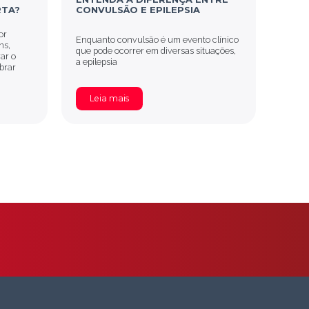
RTA?
CONVULSÃO E EPILEPSIA
or
A epil
Enquanto convulsão é um evento clínico
ns,
compl
que pode ocorrer em diversas situações,
rar o
crises
a epilepsia
ibrar
Leia mais
Le