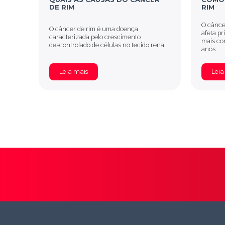
DE RIM
RIM
O cânce
O câncer de rim é uma doença
afeta pr
caracterizada pelo crescimento
mais co
descontrolado de células no tecido renal
anos
Leia mais
Leia