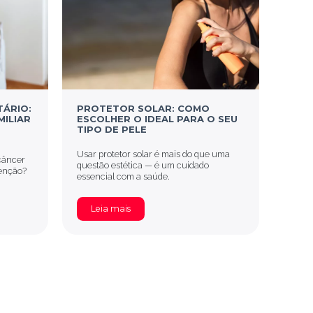
TÁRIO:
PROTETOR SOLAR: COMO
CÂNC
MILIAR
ESCOLHER O IDEAL PARA O SEU
SINA
TIPO DE PELE
CON
DER
Usar protetor solar é mais do que uma
Você s
câncer
questão estética — é um cuidado
mais 
tenção?
essencial com a saúde.
dos ma
Leia mais
Le