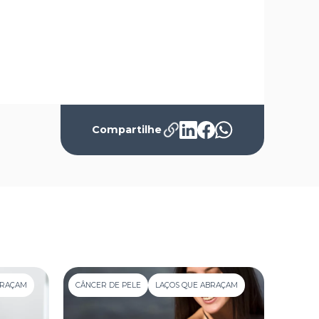
Compartilhe
BRAÇAM
CÂNCER DE PELE
LAÇOS QUE ABRAÇAM
CÂNCER