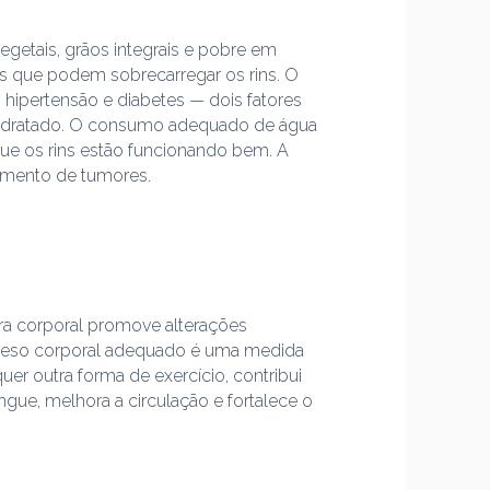
egetais, grãos integrais e pobre em
as que podem sobrecarregar os rins. O
 hipertensão e diabetes — dois fatores
hidratado. O consumo adequado de água
e que os rins estão funcionando bem. A
gimento de tumores.
ura corporal promove alterações
m peso corporal adequado é uma medida
uer outra forma de exercício, contribui
angue, melhora a circulação e fortalece o