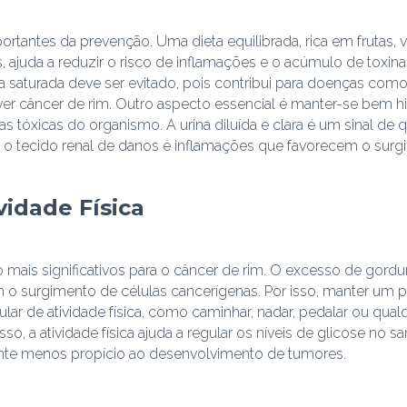
rtantes da prevenção. Uma dieta equilibrada, rica em frutas, v
 ajuda a reduzir o risco de inflamações e o acúmulo de toxin
a saturada deve ser evitado, pois contribui para doenças como
r câncer de rim. Outro aspecto essencial é manter-se bem 
ias tóxicas do organismo. A urina diluída e clara é um sinal d
r o tecido renal de danos e inflamações que favorecem o sur
vidade Física
o mais significativos para o câncer de rim. O excesso de gord
m o surgimento de células cancerígenas. Por isso, manter u
lar de atividade física, como caminhar, nadar, pedalar ou qualq
sso, a atividade física ajuda a regular os níveis de glicose no s
nte menos propício ao desenvolvimento de tumores.