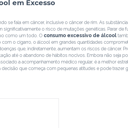
cool em Excesso
ndo se fala em câncer, inclusive o câncer de rim. As substânci
m significativamente o risco de mutações genéticas. Parar de
consumo excessivo de álcool
orpo como um todo. O
tamb
anto com o cigarro, o álcool em grandes quantidades comprome
oenças que, indiretamente, aumentam os riscos de câncer. Pre
tação até o abandono de hábitos nocivos. Embora não seja poss
ssociado a acompanhamento médico regular, é a melhor estraté
uma decisão que começa com pequenas atitudes e pode trazer 