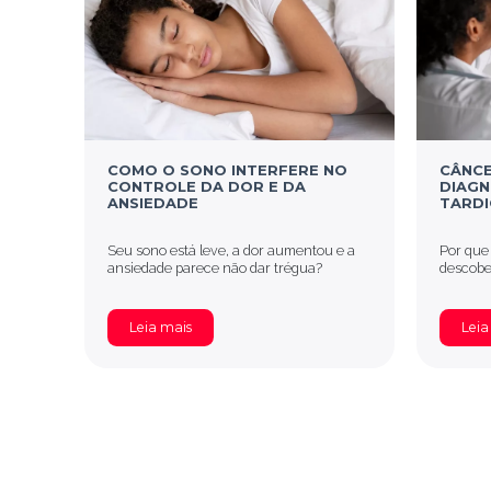
COMO O SONO INTERFERE NO
CÂNCE
CONTROLE DA DOR E DA
DIAGN
ANSIEDADE
TARDI
Seu sono está leve, a dor aumentou e a
Por que
ansiedade parece não dar trégua?
descober
Leia mais
Leia