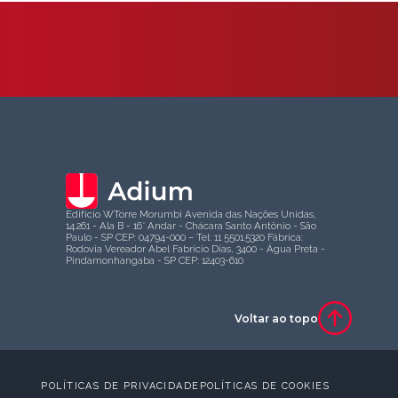
Edifício WTorre Morumbi Avenida das Nações Unidas,
14.261 - Ala B - 16° Andar - Chácara Santo Antônio - São
Paulo - SP CEP: 04794-000 – Tel: 11 5501.5320 Fábrica:
Rodovia Vereador Abel Fabrício Dias, 3400 - Água Preta -
Pindamonhangaba - SP CEP: 12403-610
Voltar ao topo
POLÍTICAS DE PRIVACIDADE
POLÍTICAS DE COOKIES