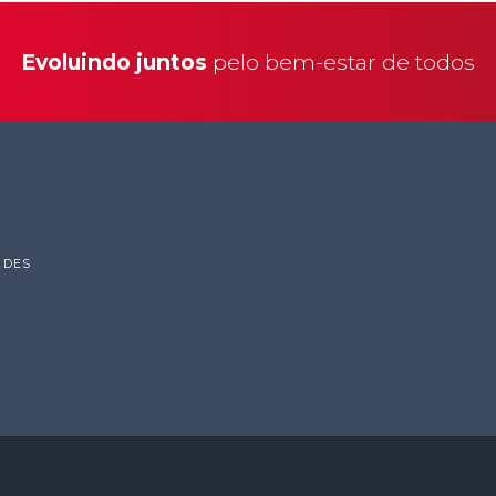
Evoluindo juntos
pelo bem-estar de todos
ADES