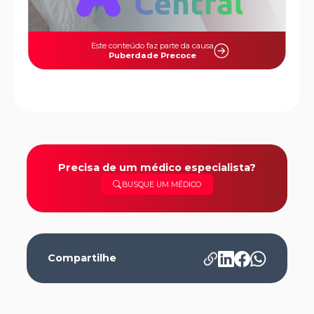
Este conteúdo faz parte da causa
Puberdade Precoce
Precisa de um médico especialista?
BUSQUE UM MÉDICO
Compartilhe