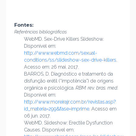
Fontes:
Referências bibliográficas
WebMD. Sex-Drive Killers Slideshow.
Disponível em:
http://www.webmd.com/sexual-
conditions/ss/slideshow-sex-drive-killers
.
Acesso em: 26 mai. 2017.
BARROS, D. Diagnóstico e tratamento da
disfunção erétil (“impotência”) de origens
orgânica e psicológica.
RBM: rev. bras. med
.
Disponível em:
http://www.moreirajr.com.br/revistas.asp?
id_materia=299&fase=imprime
. Acesso em
06 jun. 2017.
WebMD. Slideshow: Erectile Dysfunction
Causes. Disponível em: