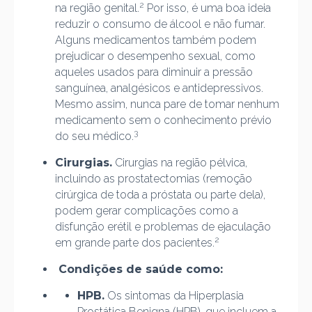
2
na região genital.
Por isso, é uma boa ideia
reduzir o consumo de álcool e não fumar.
Alguns medicamentos também podem
prejudicar o desempenho sexual, como
aqueles usados para diminuir a pressão
sanguínea, analgésicos e antidepressivos.
Mesmo assim, nunca pare de tomar nenhum
medicamento sem o conhecimento prévio
3
do seu médico.
Cirurgias.
Cirurgias na região pélvica,
incluindo as prostatectomias (remoção
cirúrgica de toda a próstata ou parte dela),
podem gerar complicações como a
disfunção erétil e problemas de ejaculação
2
em grande parte dos pacientes.
Condições de saúde como:
HPB.
Os sintomas da Hiperplasia
Prostática Benigna (HPB), que incluem a