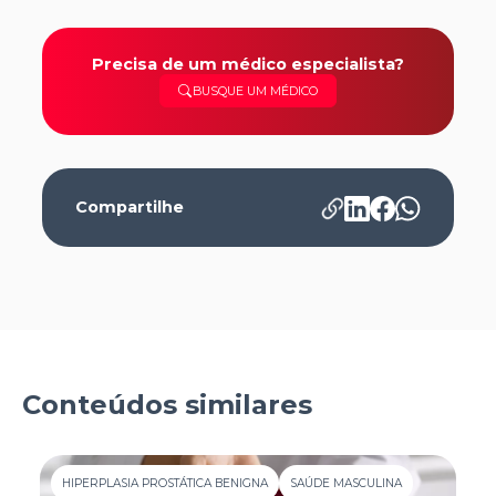
Precisa de um médico especialista?
BUSQUE UM MÉDICO
Compartilhe
Conteúdos similares
HIPERPLASIA PROSTÁTICA BENIGNA
SAÚDE MASCULINA
H