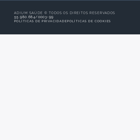
ADIUM SAÚDE © TODOS OS DIREITOS RESERVADOS
55.980.684/0003-99
POLÍTICAS DE PRIVACIDADE
POLÍTICAS DE COOKIES