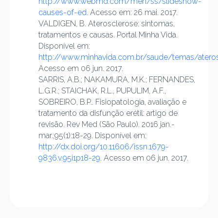
http://www.webmd.com/men/ss/slideshow-
causes-of-ed
. Acesso em: 26 mai. 2017.
VALDIGEN, B. Aterosclerose: sintomas,
tratamentos e causas. Portal Minha Vida.
Disponível em:
http://www.minhavida.com.br/saude/temas/atero
Acesso em 06 jun. 2017.
SARRIS, A.B.; NAKAMURA, M.K.; FERNANDES,
L.G.R.; STAICHAK, R.L., PUPULIM, A.F.,
SOBREIRO, B.P.. Fisiopatologia, avaliação e
tratamento da disfunção erétil: artigo de
revisão. Rev Med (São Paulo). 2016 jan.-
mar.;95(1):18-29. Disponível em:
http://dx.doi.org/10.11606/issn.1679-
9836.v.95i1p18-29
. Acesso em 06 jun. 2017.