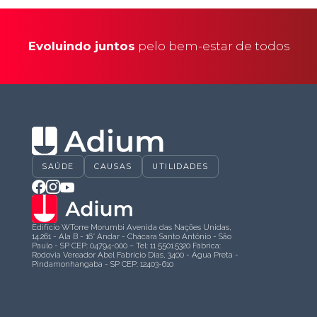
Evoluindo juntos
pelo bem-estar de todos
SAÚDE
CAUSAS
UTILIDADES
Edifício WTorre Morumbi Avenida das Nações Unidas,
14.261 - Ala B - 16° Andar - Chácara Santo Antônio - São
Paulo - SP CEP: 04794-000 – Tel: 11 5501.5320 Fábrica:
Rodovia Vereador Abel Fabrício Dias, 3400 - Água Preta -
Pindamonhangaba - SP CEP: 12403-610