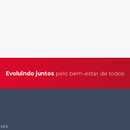
Evoluindo juntos
pelo bem-estar de todos
ADES