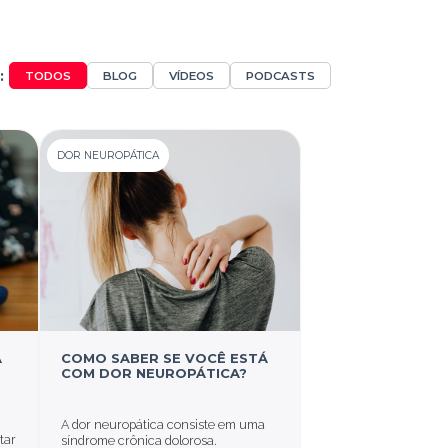
:
TODOS
BLOG
VÍDEOS
PODCASTS
DOR NEUROPÁTICA
A
COMO SABER SE VOCÊ ESTÁ
COM DOR NEUROPÁTICA?
A dor neuropática consiste em uma
tar
síndrome crônica dolorosa.