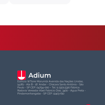
Edifício WTorre Morumbi Avenida das Nações Unidas,
14.261 - Ala B - 16° Andar - Chácara Santo Antônio - São
Paulo - SP CEP: 04794-000 – Tel: 11 5501.5320 Fábrica:
Rodovia Vereador Abel Fabrício Dias, 3400 - Água Preta -
Pindamonhangaba - SP CEP: 12403-610