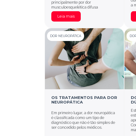
ou
principalmente por dor
a 
musculoesquelética difusa
Leia mais
DOR NEUROPÁTICA
DOR
OS TRATAMENTOS PARA DOR
D
NEUROPÁTICA
D
Es
Em primeiro lugar, a dor neuropática
es
é classificada como um tipo de
ap
diagnóstico que não é tão simples de
Co
ser concedido pelos médicos.
man