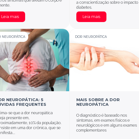
tros sintomas que afetam o corpo e
a conscientização sobre o impacto
mente.
diabetes.
Leia mais
Leia mais
 NEUROPÁTICA
DOR NEUROPÁTICA
OR NEUROPÁTICA: 5
MAIS SOBRE A DOR
ÚVIDAS FREQUENTES
NEUROPÁTICA
tima-se que a dor neuropática
O diagnóstico é baseado nos
teja presente em,
sintomas, em exames físicos e
roximadamente, 10% da população.
neurológicos e em alguns exames
nsiste em uma dor crônica, que se
complementares
ifesta...