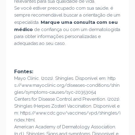
relevantes para sua qualidade de vida.
Se você estiver preocupado com sua saúde, é
sempre recomendável buscar a orientação de um
Marque uma consulta com seu
especialista.
médico
de confiança ou com um dermatologista
para obter informações personalizadas e
adequadas ao seu caso.
Fontes:
Mayo Clinic. (2021). Shingles. Disponível em: http
s://www.mayoclinic.org/diseases-conditions/shin
gles/symptoms-causes/syc-20353054
Centers for Disease Control and Prevention. (2021).
Shingles (Herpes Zoster) Vaccination. Disponível e
m: https://www.cdc.gov/vaccines/vpd/shingles/i
ndex.html
American Academy of Dermatology Association.
(n.d.). Shingles: Signs and symptoms. Disponível e