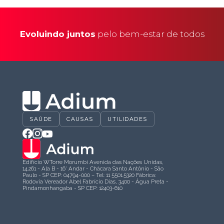
Evoluindo juntos
pelo bem-estar de todos
SAÚDE
CAUSAS
UTILIDADES
Edifício WTorre Morumbi Avenida das Nações Unidas,
14.261 - Ala B - 16° Andar - Chácara Santo Antônio - São
Paulo - SP CEP: 04794-000 – Tel: 11 5501.5320 Fábrica:
Rodovia Vereador Abel Fabrício Dias, 3400 - Água Preta -
Pindamonhangaba - SP CEP: 12403-610