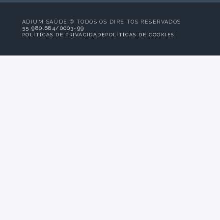
ADIUM SAÚDE © TODOS OS DIREITOS RESERVADOS
55.980.684/0003-99
POLÍTICAS DE PRIVACIDADE
POLÍTICAS DE COOKIES