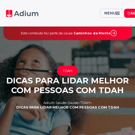
MENU
Á
Este conteúdo faz parte da causa
Caminhos da Mente
TDAH
DICAS PARA LIDAR MELHOR
COM PESSOAS COM TDAH
Adium Saúde
Saúde
TDAH
>
>
>
DICAS PARA LIDAR MELHOR COM PESSOAS COM TDAH