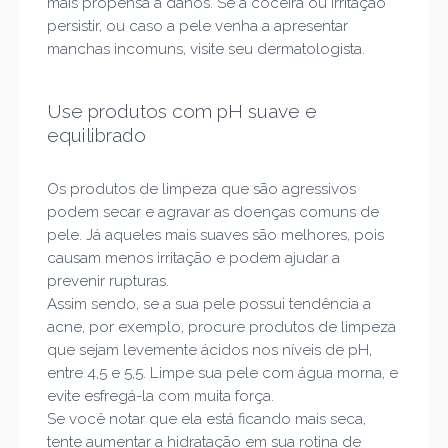
mais propensa a danos. Se a coceira ou irritação
persistir, ou caso a pele venha a apresentar
manchas incomuns, visite seu dermatologista.
Use produtos com pH suave e
equilibrado
Os produtos de limpeza que são agressivos
podem secar e agravar as doenças comuns de
pele. Já aqueles mais suaves são melhores, pois
causam menos irritação e podem ajudar a
prevenir rupturas.
Assim sendo, se a sua pele possui tendência a
acne, por exemplo, procure produtos de limpeza
que sejam levemente ácidos nos níveis de pH,
entre 4,5 e 5,5. Limpe sua pele com água morna, e
evite esfregá-la com muita força.
Se você notar que ela está ficando mais seca,
tente aumentar a hidratação em sua rotina de