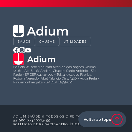
SAÚDE
CAUSAS
UTILIDADES
Edifício WTorre Morumbi Avenida das Nações Unidas,
14.261 - Ala B - 16° Andar - Chácara Santo Antônio - São
Paulo - SP CEP: 04794-000 – Tel: 11 5501.5320 Fábrica:
Rodovia Vereador Abel Fabrício Dias, 3400 - Água Preta -
Pindamonhangaba - SP CEP: 12403-610
ADIUM SAÚDE © TODOS OS DIREITOS RESERVADOS
Voltar ao topo
55.980.684/0003-99
POLÍTICAS DE PRIVACIDADE
POLÍTICAS DE COOKIES