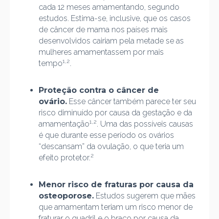
cada 12 meses amamentando, segundo
estudos. Estima-se, inclusive, que os casos
de câncer de mama nos países mais
desenvolvidos cairiam pela metade se as
mulheres amamentassem por mais
1,2
tempo
.
Proteção contra o câncer de
ovário.
Esse câncer também parece ter seu
risco diminuído por causa da gestação e da
1,2
amamentação
. Uma das possíveis causas
é que durante esse período os ovários
“descansam” da ovulação, o que teria um
2
efeito protetor.
Menor risco de fraturas por causa da
osteoporose.
Estudos sugerem que mães
que amamentam teriam um risco menor de
fraturar o quadril e o braço por causa da