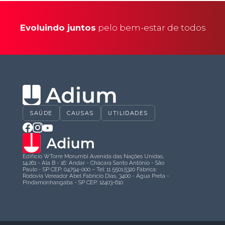
Evoluindo juntos
pelo bem-estar de todos
SAÚDE
CAUSAS
UTILIDADES
Edifício WTorre Morumbi Avenida das Nações Unidas,
14.261 - Ala B - 16° Andar - Chácara Santo Antônio - São
Paulo - SP CEP: 04794-000 – Tel: 11 5501.5320 Fábrica:
Rodovia Vereador Abel Fabrício Dias, 3400 - Água Preta -
Pindamonhangaba - SP CEP: 12403-610