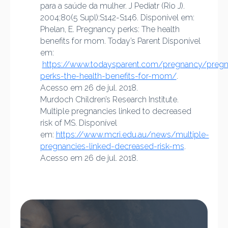
para a saúde da mulher. J Pediatr (Rio J).
2004;80(5 Supl):S142-S146. Disponível em:
Phelan, E. Pregnancy perks: The health
benefits for mom. Today’s Parent Disponível
em:
https://www.todaysparent.com/pregnancy/preg
perks-the-health-benefits-for-mom/
.
Acesso em 26 de jul. 2018.
Murdoch Children’s Research Institute.
Multiple pregnancies linked to decreased
risk of MS. Disponível
em:
https://www.mcri.edu.au/news/multiple-
pregnancies-linked-decreased-risk-ms
.
Acesso em 26 de jul. 2018.