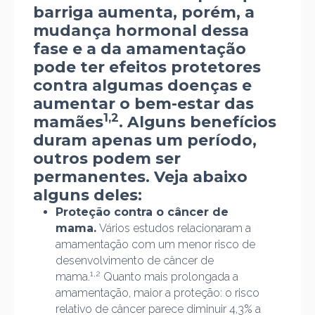
barriga aumenta, porém, a
mudança hormonal dessa
fase e a da amamentação
pode ter efeitos protetores
contra algumas doenças e
aumentar o bem-estar das
1,2
mamães
. Alguns benefícios
duram apenas um período,
outros podem ser
permanentes. Veja abaixo
alguns deles:
Proteção contra o câncer de
mama.
Vários estudos relacionaram a
amamentação com um menor risco de
desenvolvimento de câncer de
1,2
mama.
Quanto mais prolongada a
amamentação, maior a proteção: o risco
relativo de câncer parece diminuir 4,3% a