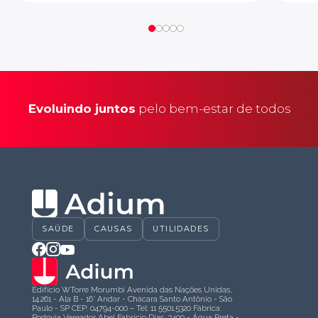
Evoluindo juntos
pelo bem-estar de todos
SAÚDE
CAUSAS
UTILIDADES
Edifício WTorre Morumbi Avenida das Nações Unidas,
14.261 - Ala B - 16° Andar - Chácara Santo Antônio - São
Paulo - SP CEP: 04794-000 – Tel: 11 5501.5320 Fábrica:
Rodovia Vereador Abel Fabrício Dias, 3400 - Água Preta -