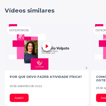
Vídeos similares
OSTEOPOROSE
OSTEO
POR QUE DEVO FAZER ATIVIDADE FÍSICA?
COMO
OSTE
16 de setembro de 2022
16 de 
Assistir
Assi