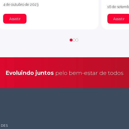
4 de outubro de 2023
16 de setemb
Assistir
Assistir
Evoluindo juntos
pelo bem-estar de todos
ADES