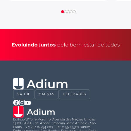
Evoluindo juntos
pelo bem-estar de todos
SAÚDE
CAUSAS
UTILIDADES
Edifício WTorre Morumbi Avenida das Nações Unidas,
14.261 - Ala B - 16° Andar - Chácara Santo Antônio - São
Paulo - SP CEP: 04794-000 – Tel: 11 5501.5320 Fábrica:
Rodovia Vereador Abel Fabrício Dias, 3400 - Água Preta -