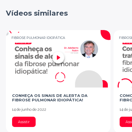
Vídeos similares
FIBROSE PULMONAR IDIOPÁTICA
FIBROS
CONHEÇA OS SINAIS DE ALERTA DA
COMO
FIBROSE PULMONAR IDIOPÁTICA!
FIBR
14 de junho de 2022
14 de 
Assistir
Assi