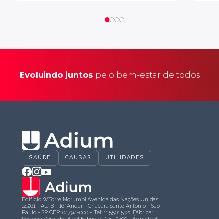
Evoluindo juntos
pelo bem-estar de todos
SAÚDE
CAUSAS
UTILIDADES
Edifício WTorre Morumbi Avenida das Nações Unidas,
14.261 - Ala B - 16° Andar - Chácara Santo Antônio - São
Paulo - SP CEP: 04794-000 – Tel: 11 5501.5320 Fábrica:
Rodovia Vereador Abel Fabrício Dias, 3400 - Água Preta -