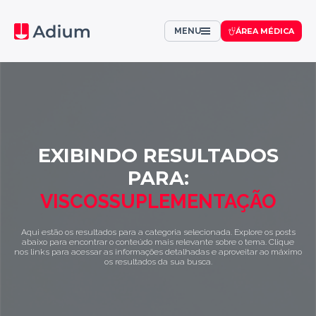
MENU
ÁREA MÉDICA
EXIBINDO RESULTADOS
PARA:
VISCOSSUPLEMENTAÇÃO
Aqui estão os resultados para a categoria selecionada. Explore os posts
abaixo para encontrar o conteúdo mais relevante sobre o tema. Clique
nos links para acessar as informações detalhadas e aproveitar ao máximo
os resultados da sua busca.