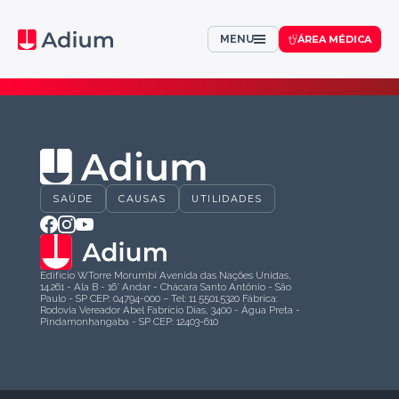
MENU
ÁREA MÉDICA
Evoluindo juntos
pelo bem-estar de todos
SAÚDE
CAUSAS
UTILIDADES
Edifício WTorre Morumbi Avenida das Nações Unidas,
14.261 - Ala B - 16° Andar - Chácara Santo Antônio - São
Paulo - SP CEP: 04794-000 – Tel: 11 5501.5320 Fábrica:
Rodovia Vereador Abel Fabrício Dias, 3400 - Água Preta -
Pindamonhangaba - SP CEP: 12403-610