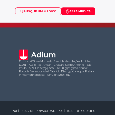
BUSQUE UM MÉDICO
ÁREA MÉDICA
OSTEOPOROSE
VISCOSSUPLEMENTAÇÃO
PUBERDADE PRECOCE
SARCOMA
Edifício WTorre Morumbi Avenida das Nações Unidas,
14.261 - Ala B - 16° Andar - Chácara Santo Antônio - São
Paulo - SP CEP: 04794-000 – Tel: 11 5501.5320 Fábrica:
Rodovia Vereador Abel Fabrício Dias, 3400 - Água Preta -
Pindamonhangaba - SP CEP: 12403-610
TDAH
POLÍTICAS DE PRIVACIDADE
POLÍTICAS DE COOKIES